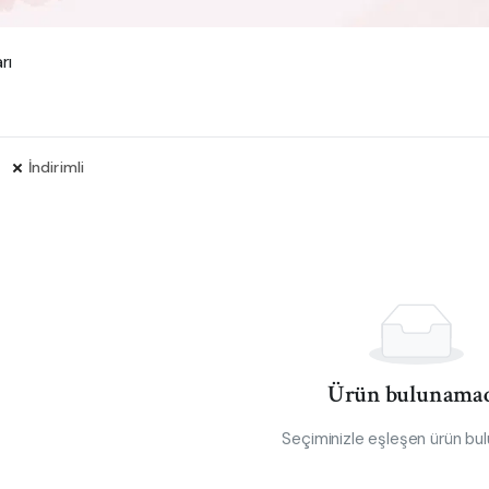
rı
s
İndirimli
Ürün bulunamad
Seçiminizle eşleşen ürün bu