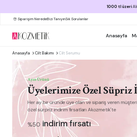
1000 tl üzeri
Al
Siparişim Nerede
Bizi Tanıyın
Sık Sorulanlar
Anasayfa
M
Anasayfa
Cilt Bakımı
Cilt Serumu
Ayın Ürünü
Üyelerimize Özel Süpriz 
Her ay bir üründe üye olan ve sipariş veren müşteri
özel sürpriz indirim fırsatları Akozmetik'te
indirim fırsatı
%50