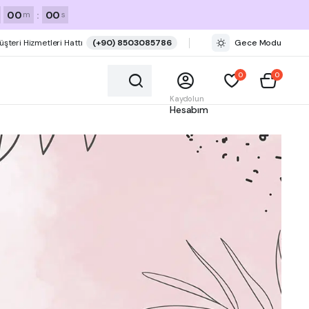
00
:
00
m
s
üşteri Hizmetleri Hattı
(+90) 8503085786
Gece Modu
0
0
Kaydolun
Hesabım