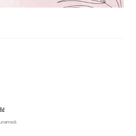
ı!
lunamadı.