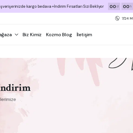
00
00
ışverişerinizde kargo bedava +İndirim Fırsatları Sizi Bekliyor
d
h
7/24 M
ağaza
Biz Kimiz
Kozmo Blog
İletişim
İndirim
lerimize