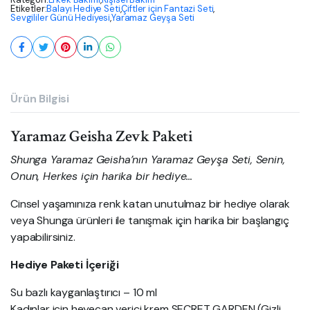
Etiketler:
Balayı Hediye Seti
,
Çiftler için Fantazi Seti
,
Sevgililer Günü Hediyesi
,
Yaramaz Geyşa Seti
Ürün Bilgisi
Yaramaz Geisha Zevk Paketi
Shunga Yaramaz Geisha’nın Yaramaz Geyşa Seti, Senin,
Onun, Herkes için harika bir hediye…
Cinsel yaşamınıza renk katan unutulmaz bir hediye olarak
veya Shunga ürünleri ile tanışmak için harika bir başlangıç
yapabilirsiniz.
Hediye Paketi İçeriği
Su bazlı kayganlaştırıcı – 10 ml
Kadınlar için heyecan verici krem SECRET GARDEN (Gizli