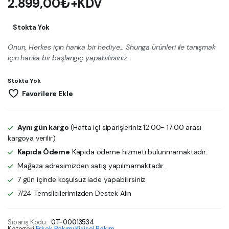
2.899,00
₺
+KDV
Stokta Yok
Onun, Herkes için harika bir hediye… Shunga ürünleri ile tanışmak
için harika bir başlangıç yapabilirsiniz.
Stokta Yok
Favorilere Ekle
Aynı gün kargo
(Hafta içi siparişleriniz 12:00- 17:00 arası
kargoya verilir)
Kapıda Ödeme
Kapıda ödeme hizmeti bulunmamaktadır.
Mağaza adresimizden satış yapılmamaktadır.
7 gün içinde koşulsuz iade yapabilirsiniz.
7/24 Temsilcilerimizden Destek Alın
Sipariş Kodu:
0T-00013534
Kategori:
Erkek Bakımı
,
Kişisel Bakım