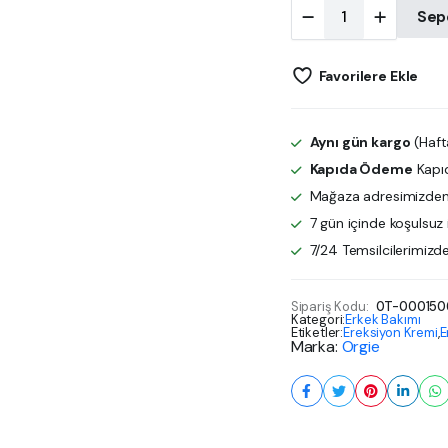
Touro
Sep
Erkekler
İçin
Ereksiyon
Favorilere Ekle
Kremi
quantity
Aynı gün kargo
(Hafta
Kapıda Ödeme
Kapı
Mağaza adresimizden 
7 gün içinde koşulsuz 
7/24 Temsilcilerimizd
Sipariş Kodu:
0T-000150
Kategori:
Erkek Bakımı
Etiketler:
Ereksiyon Kremi
,
E
Marka:
Orgie