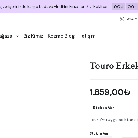
00
00
ışverişerinizde kargo bedava +İndirim Fırsatları Sizi Bekliyor
d
h
7/24 M
ağaza
Biz Kimiz
Kozmo Blog
İletişim
Touro Erkek
1.659,00
₺
Stokta Var
Touro’yu uyguladıktan so
Stokta Var