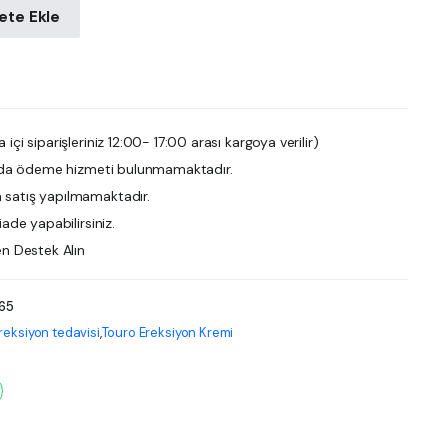
ete Ekle
 içi siparişleriniz 12:00- 17:00 arası kargoya verilir)
da ödeme hizmeti bulunmamaktadır.
satış yapılmamaktadır.
iade yapabilirsiniz.
en Destek Alın
65
reksiyon tedavisi
,
Touro Ereksiyon Kremi