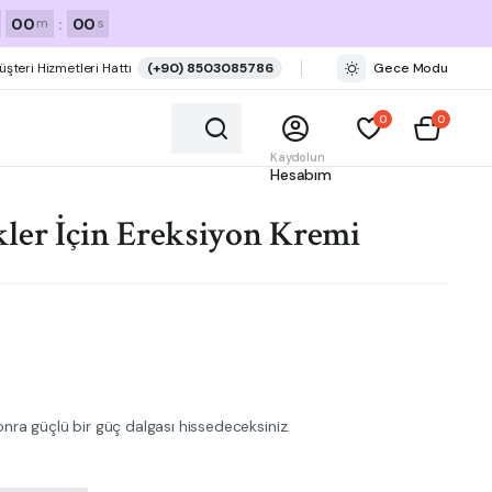
00
:
00
m
s
üşteri Hizmetleri Hattı
(+90) 8503085786
Gece Modu
0
0
Kaydolun
Hesabım
ler İçin Ereksiyon Kremi
nra güçlü bir güç dalgası hissedeceksiniz.