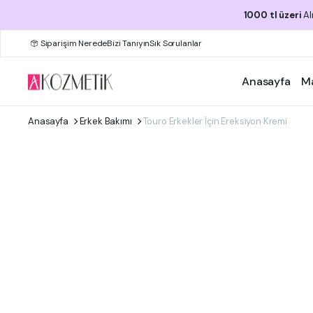
1000 tl üzeri
Al
Siparişim Nerede
Bizi Tanıyın
Sık Sorulanlar
Anasayfa
M
Anasayfa
Erkek Bakımı
Touro Erkekler İçin Ereksiyon Kremi