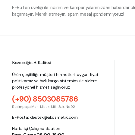
E-Bülten üyeliği ile indirim ve kampanyalarımızdan haberdar olun
kaçırmayın. Merak etmeyin, spam mesaj göndermiyoruz!
Kozmetiğin A Kalitesi
Ürün çeşitliliği, müşteri hizmetleri, uygun fiyat
politikamız ve hızlı kargo sistemimizle sizlere
profesyonel hizmet sağlıyoruz.
(+90) 8503085786
Rasimpaşa Mah. Misakı Milli Sok. No:92
E-Posta:
destek@akozmetik.com
Hafta içi Çalışma Saatleri
Pzrt-Cuma 09:00-19:00