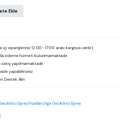
ete Ekle
 içi siparişleriniz 12:00- 17:00 arası kargoya verilir)
da ödeme hizmeti bulunmamaktadır.
satış yapılmamaktadır.
iade yapabilirsiniz.
en Destek Alın
Geciktirici Sprey Fiyatları
,
Viga Geciktirici Sprey