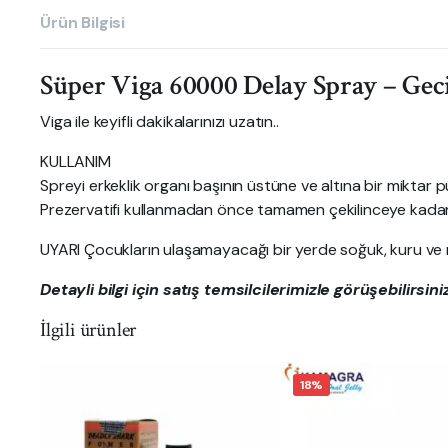
Ürün Bilgisi
Süper Viga 60000 Delay Spray – Geci
Viga ile keyifli dakikalarınızı uzatın..
KULLANIM
Spreyi erkeklik organı başının üstüne ve altına bir miktar p
Prezervatifi kullanmadan önce tamamen çekilinceye kadar 
UYARI Çocukların ulaşamayacağı bir yerde soğuk, kuru ve 
Detayli bilgi için satış temsilcilerimizle görüşebilirsiniz
İlgili ürünler
18%