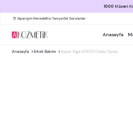
1000 tl üzeri
Al
Siparişim Nerede
Bizi Tanıyın
Sık Sorulanlar
Anasayfa
M
Anasayfa
Erkek Bakımı
Süper Viga 60000 Delay Spray