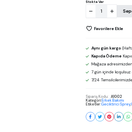
Stokta Var
Süper
Sep
Viga
60000
Delay
Favorilere Ekle
Spray
quantity
Aynı gün kargo
(Hafta
Kapıda Ödeme
Kapı
Mağaza adresimizden 
7 gün içinde koşulsuz 
7/24 Temsilcilerimizd
Sipariş Kodu:
A1002
Kategori:
Erkek Bakımı
Etiketler:
Geciktirici Sprey
,