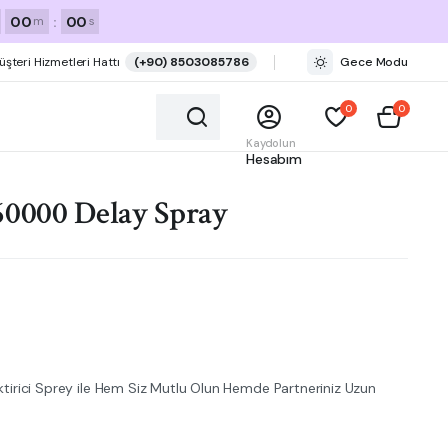
00
:
00
m
s
üşteri Hizmetleri Hattı
(+90) 8503085786
Gece Modu
0
0
Kaydolun
Hesabım
60000 Delay Spray
irici Sprey ile Hem Siz Mutlu Olun Hemde Partneriniz Uzun