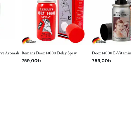
SEPETE EKLE
SEPETE E
yve Aromalı
Remans Dooz 14000 Delay Spray
Dooz 14000 E-Vitaminl
759,00
₺
759,00
₺