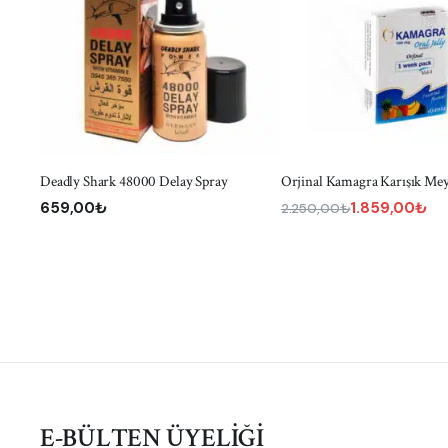
SEPETE EKLE
SEPETE EKLE
Deadly Shark 48000 Delay Spray
Orjinal Kamagra Karışık Me
659,00
₺
1.859,00
₺
2.250,00
₺
Orijinal
Şu
fiyat:
andaki
2.250,00₺.
fiyat:
1.859,00₺.
E-BÜLTEN ÜYELİĞİ