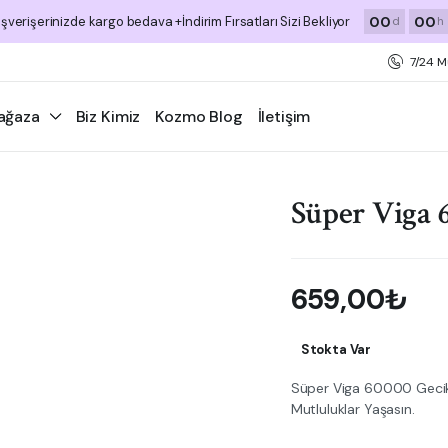
00
00
ışverişerinizde kargo bedava +İndirim Fırsatları Sizi Bekliyor
d
h
7/24 M
ağaza
Biz Kimiz
Kozmo Blog
İletişim
Süper Viga 
659,00
₺
Stokta Var
Süper Viga 60000 Gecikt
Mutluluklar Yaşasın.