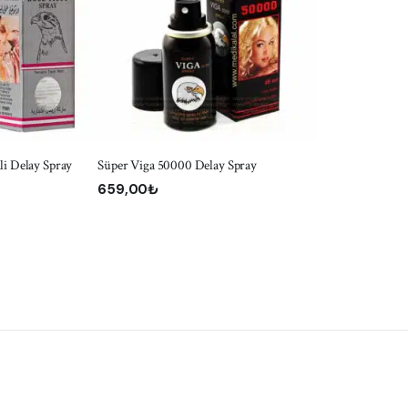
KLE
SEPETE EKLE
i Delay Spray
Süper Viga 50000 Delay Spray
659,00
₺