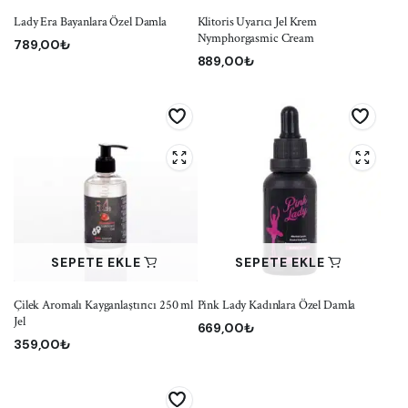
Lady Era Bayanlara Özel Damla
Klitoris Uyarıcı Jel Krem
Nymphorgasmic Cream
789,00
₺
889,00
₺
SEPETE EKLE
SEPETE EKLE
Çilek Aromalı Kayganlaştırıcı 250 ml
Pink Lady Kadınlara Özel Damla
Jel
669,00
₺
359,00
₺