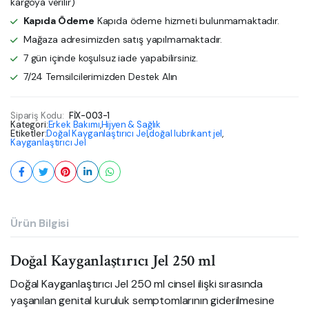
kargoya verilir)
Kapıda Ödeme
Kapıda ödeme hizmeti bulunmamaktadır.
Mağaza adresimizden satış yapılmamaktadır.
7 gün içinde koşulsuz iade yapabilirsiniz.
7/24 Temsilcilerimizden Destek Alın
Sipariş Kodu:
FİX-003-1
Kategori:
Erkek Bakımı
,
Hijyen & Sağlık
Etiketler:
Doğal Kayganlaştırıcı Jel
,
doğal lubrikant jel
,
Kayganlaştırıcı Jel
Ürün Bilgisi
Doğal Kayganlaştırıcı Jel 250 ml
Doğal Kayganlaştırıcı Jel 250 ml cinsel ilişki sırasında
yaşanılan genital kuruluk semptomlarının giderilmesine