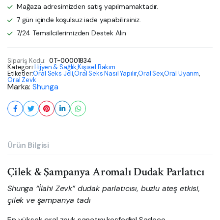
Mağaza adresimizden satış yapılmamaktadır.
7 gün içinde koşulsuz iade yapabilirsiniz.
7/24 Temsilcilerimizden Destek Alın
Sipariş Kodu:
0T-00001834
Kategori:
Hijyen & Sağlık
,
Kişisel Bakım
Etiketler:
Oral Seks Jeli
,
Oral Seks Nasıl Yapılır
,
Oral Sex
,
Oral Uyarım
,
Oral Zevk
Marka:
Shunga
Ürün Bilgisi
Çilek & Şampanya Aromalı Dudak Parlatıcı
Shunga “İlahi Zevk” dudak parlatıcısı, buzlu ateş etkisi,
çilek ve şampanya tadı
En yüksek oral zevk sanatını keşfedin! Sadece