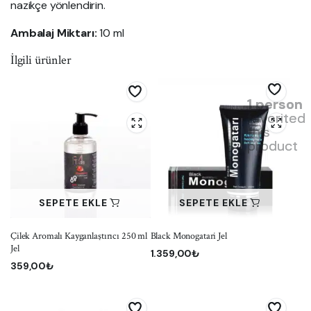
nazikçe yönlendirin.
Ambalaj Miktarı:
10 ml
İlgili ürünler
1 person
favorited
this
product
SEPETE EKLE
SEPETE EKLE
Çilek Aromalı Kayganlaştırıcı 250 ml
Black Monogatari Jel
Jel
1.359,00
₺
359,00
₺