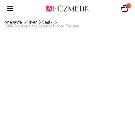
0
Anasayfa
Hijyen & Sağlık
Çilek & Şampanya Aromalı Dudak Parlatıcı