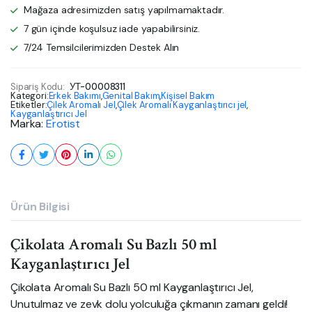
Mağaza adresimizden satış yapılmamaktadır.
7 gün içinde koşulsuz iade yapabilirsiniz.
7/24 Temsilcilerimizden Destek Alın
Sipariş Kodu:
УТ-00008311
Kategori:
Erkek Bakımı
,
Genital Bakım
,
Kişisel Bakım
Etiketler:
Çilek Aromalı Jel
,
Çilek Aromalı Kayganlaştırıcı jel
,
Kayganlaştırıcı Jel
Marka:
Erotist
Ürün Bilgisi
Çikolata Aromalı Su Bazlı 50 ml
Kayganlaştırıcı Jel
Çikolata Aromalı Su Bazlı 50 ml Kayganlaştırıcı Jel,
Unutulmaz ve zevk dolu yolculuğa çıkmanın zamanı geldi!