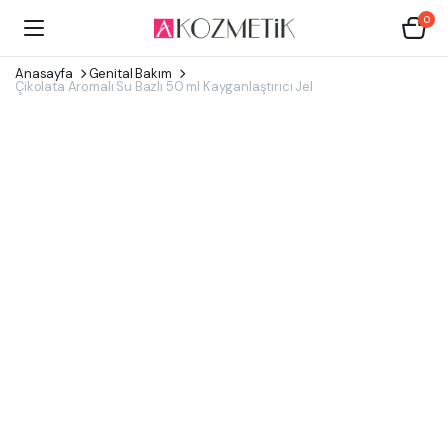
0
Anasayfa
Genital Bakım
Çikolata Aromalı Su Bazlı 50 ml Kayganlaştırıcı Jel