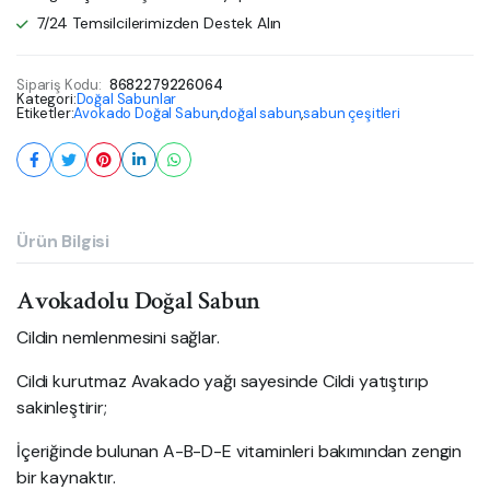
7/24 Temsilcilerimizden Destek Alın
Sipariş Kodu:
8682279226064
Kategori:
Doğal Sabunlar
Etiketler:
Avokado Doğal Sabun
,
doğal sabun
,
sabun çeşitleri
Ürün Bilgisi
Avokadolu Doğal Sabun
Cildin nemlenmesini sağlar.
Cildi kurutmaz Avakado yağı sayesinde Cildi yatıştırıp
sakinleştirir;
İçeriğinde bulunan A-B-D-E vitaminleri bakımından zengin
bir kaynaktır.