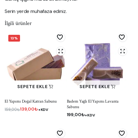
Serin yerde muhafaza ediniz.
İlgili ürünler
13%
SEPETE EKLE
SEPETE EKLE
El Yapımı Doğal Katran Sabunu
Badem Yağlı El Yapımı Lavanta
Sabunu
139,00
₺
159,00
₺
+KDV
199,00
₺
Orijinal
Şu
+KDV
fiyat:
andaki
159,00₺.
fiyat:
139,00₺.